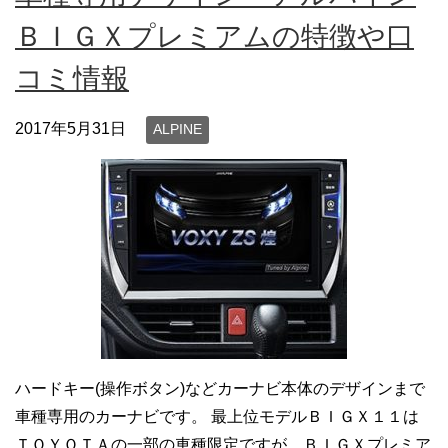
ＢＩＧＸプレミアムの特徴や口
コミ情報
2017年5月31日
ALPINE
ハードキー(操作ボタン)などカーナビ本体のデザインまで
車種専用のカーナビです。 最上位モデルＢＩＧＸ１１は
ＴＯＹＯＴＡの一部の車種限定ですが、ＢＩＧＸプレミア