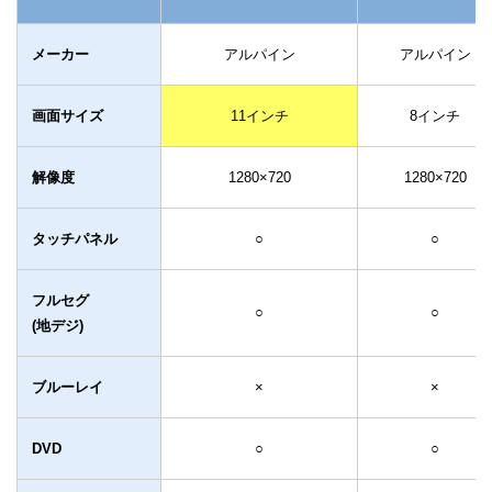
メーカー
アルパイン
アルパイン
画面サイズ
11インチ
8インチ
解像度
1280×720
1280×720
タッチパネル
○
○
フルセグ
○
○
(地デジ)
ブルーレイ
×
×
DVD
○
○