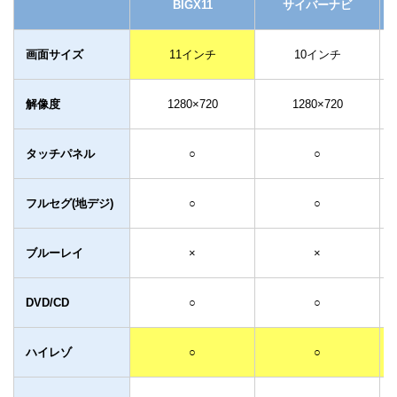
BIGX11
サイバーナビ
画面サイズ
11インチ
10インチ
解像度
1280×720
1280×720
タッチパネル
○
○
フルセグ(地デジ)
○
○
ブルーレイ
×
×
DVD/CD
○
○
ハイレゾ
○
○