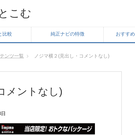
とこむ
と比較
純正ナビの特徴
おすすめ
テンツ一覧
ノジマ横２(見出し・コメントなし)
コメントなし)
8日